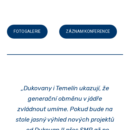
FOTOGALERIE
ZÁZNAM KONFERENCE
„Dukovany i Temelín ukazují, že
generační obměnu v jádře
zvládnout umíme. Pokud bude na
stole jasný výhled nových projektů
– od Dukovan II přes SMR až po